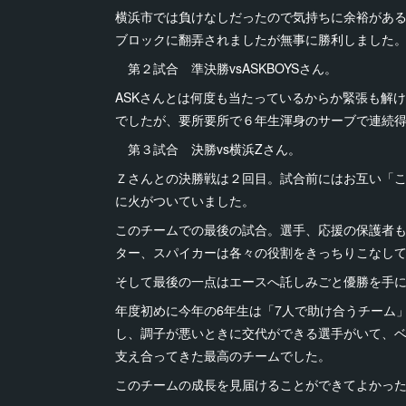
横浜市では負けなしだったので気持ちに余裕があ
ブロックに翻弄されましたが無事に勝利しました
第２試合 準決勝vsASKBOYSさん。
ASKさんとは何度も当たっているからか緊張も解
でしたが、要所要所で６年生渾身のサーブで連続
第３試合 決勝vs横浜Zさん。
Ｚさんとの決勝戦は２回目。試合前にはお互い「
に火がついていました。
このチームでの最後の試合。選手、応援の保護者
ター、スパイカーは各々の役割をきっちりこなし
そして最後の一点はエースへ託しみごと優勝を手
年度初めに今年の6年生は「7人で助け合うチーム
し、調子が悪いときに交代ができる選手がいて、
支え合ってきた最高のチームでした。
このチームの成長を見届けることができてよかっ