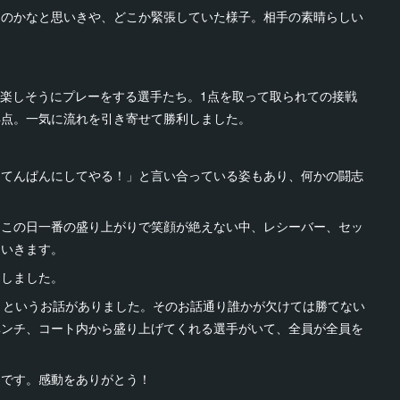
るのかなと思いきや、どこか緊張していた様子。相手の素晴らしい
。
け楽しそうにプレーをする選手たち。1点を取って取られての接戦
得点。一気に流れを引き寄せて勝利しました。
こてんぱんにしてやる！」と言い合っている姿もあり、何かの闘志
もこの日一番の盛り上がりで笑顔が絶えない中、レシーバー、セッ
ていきます。
にしました。
」というお話がありました。そのお話通り誰かが欠けては勝てない
ベンチ、コート内から盛り上げてくれる選手がいて、全員が全員を
たです。感動をありがとう！