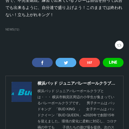
合で、不完全燃焼。練習で出来ているプレーは自信を持って試合
でも出来るように、自分達で盛り上げよう！このままでは終われ
ない！立ち上がれキング！
NEWS
(
72
)
横浜バッド ジュニアバレーボールクラブ【公式】
横浜バッド ジュニアバレーボールクラブと
は・・・ 横浜市鶴見区周辺の小学生が集まってい
るバレーボールクラブです。 男子チームは バッ
ドキング 「BUD KING 」 女子チームは バッ
ドクイーン「BUD QUEEN」 ※2020年で創部15年
を迎えました。環境の変化に柔軟に対応し、コロナ
禍の中でも 子供たちの遊び場を提供、次のス