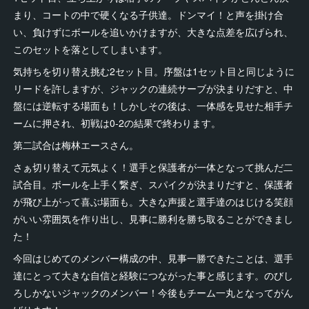
まり、コートの中で硬くなる子供達。ドンマイ！と声を掛け合
い、負けずにボールを追いかけますが、大きな点差を広げられ、
このセットを落としてしまいます。
気持ちを切り替え挑む2セット目。序盤は1セット目と同じように
リードを許しますが、ジャックの連続サーブが決まりだすと、中
盤には逆転する場面も！しかしその後は、一体感を見せた相手チ
ームに押され、初戦は0-2の結果で終わります。
第二試合は梅林エースさん。
さぁ切り替えて元気よく！選手と保護者が一体となって挑んだ二
試合目。ボールを上手く繋ぎ、スパイクが決まりだすと、保護者
が飛び上がって喜ぶ場面も。大きな声援と選手達のはじける笑顔
がいい雰囲気を作り出し、見事に勝利を勝ち取ることができまし
た！
今回はじめてのメンバー構成の中、見事一勝できたことは、選手
達にとって大きな自信と経験につながった事と感じます。のびし
ろしかないジャックのメンバー！今後もチーム一丸となってがん