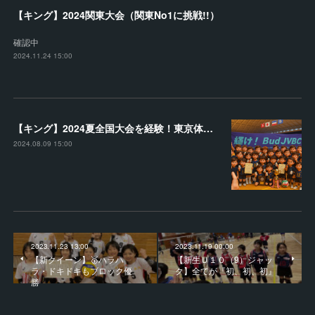
【キング】2024関東大会（関東No1に挑戦!!）
確認中
2024.11.24 15:00
【キング】2024夏全国大会を経験！東京体育館で堂々とプレー
2024.08.09 15:00
2023.11.23 13:00
2023.11.19 00:00
【新クイーン】🥇ハラハ
【新生Ｕ１０（9）ジャッ
ラ・ドキドキもブロック優
ク】全てが『初、初、初』
勝