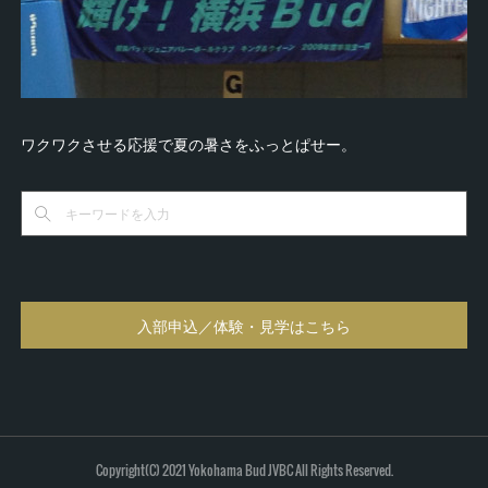
ワクワクさせる応援で夏の暑さをふっとぱせー。
入部申込／体験・見学はこちら
Copyright(C) 2021 Yokohama Bud JVBC All Rights Reserved.