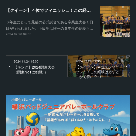
【クイーン】４位でフィニッシュ！この経験は必ずどこかで役に立つ！
６年生にとって最後の公式試合である卒業生大会１日
目が行われました。下級生は唯一の６年生の結愛ち…
2024.02.20 09:35
2024.02.20 09:35
2024.11.24 15:00
【クイーン】４位でフィニ
【キング】2024関東大会
ッシュ！この経験は必ずど
（関東No1に挑戦!!）
こかで役に立つ！